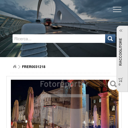
Regione Emilia-Romagna
RACCOGLITORE
FRER0031218
0