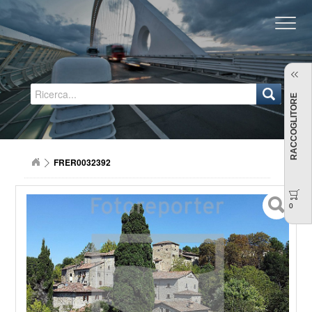
Regione Emilia-Romagna
RACCOGLITORE
FRER0032392
0