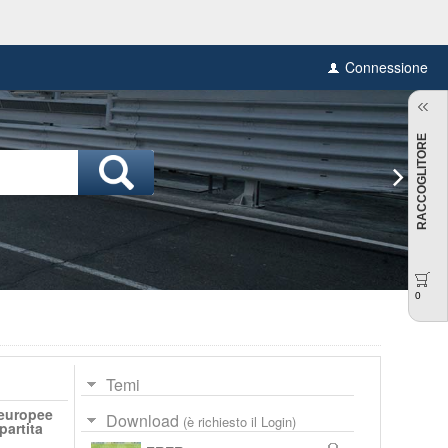
Connessione
RACCOGLITORE
0
Temi
 europee
Download
(è richiesto il Login)
partita