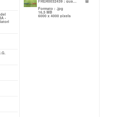
FRER0032439 ; qualificazioni europee Coppa del Mondo FIFA 2022 .jpg
Formato : .jpg
16,5 MB
 del
6000 x 4000 pixels
IA -
atori
.G.