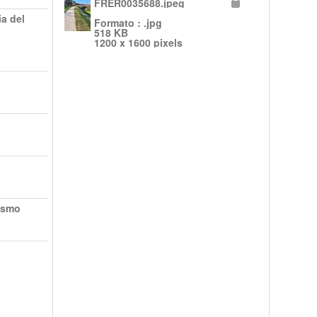
FRER0035688.jpeg
ia del
Formato : .jpg
518 KB
1200 x 1600 pixels
ismo