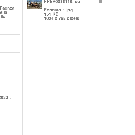
FRER0036110.jpg
 Faenza
Formato : .jpg
ella
151 KB
lla
1024 x 768 pixels
2023
;