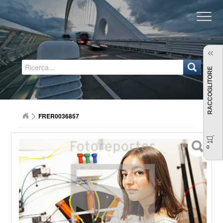
Regione Emilia-Romagna
RACCOGLITORE
FRER0036857
0