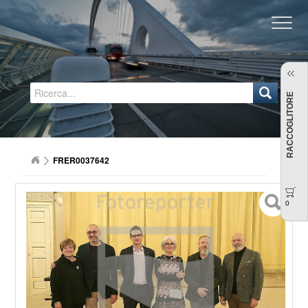
Regione Emilia-Romagna
RACCOGLITORE
FRER0037642
0