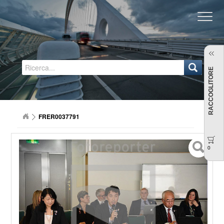
Regione Emilia-Romagna
RACCOGLITORE
FRER0037791
0