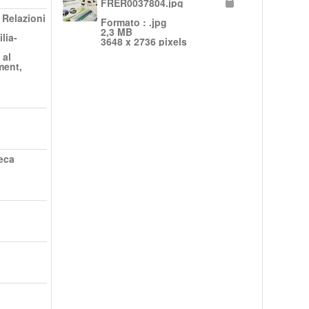
FRER0037804.jpg
 Relazioni
Formato : .jpg
2,3 MB
lia-
3648 x 2736 pixels
 al
ment,
eca