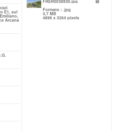
FRER0038930.jpg
isti
Formato : .jpg
ro E1, sul
3,7 MB
Emiliano,
4896 x 3264 pixels
oce Arcana
.G.
o