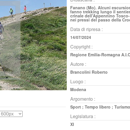
Fanano (Mo). Alcuni escursion
fanno trekking lungo il sentie
crinale dell'Appennino Tosco-
nei pressi del passo della Cr
Data di ripresa :
14/07/2024
Copyright :
Regione Emilia-Romagna A.I.C
Autore :
Brancolini Roberto
Luogo :
Modena
Argomento :
Sport
;
Tempo libero
;
Turism
Legislatura :
XI