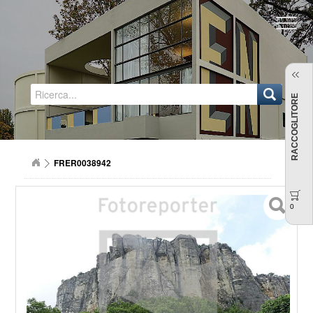
Regione Emilia-Romagna
RACCOGLITORE
FRER0038942
0