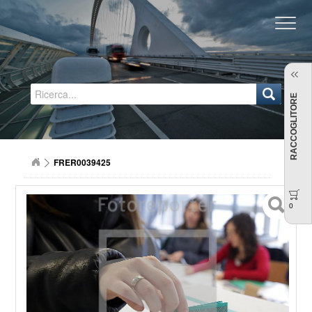
Regione Emilia-Romagna
RACCOGLITORE
FRER0039425
0