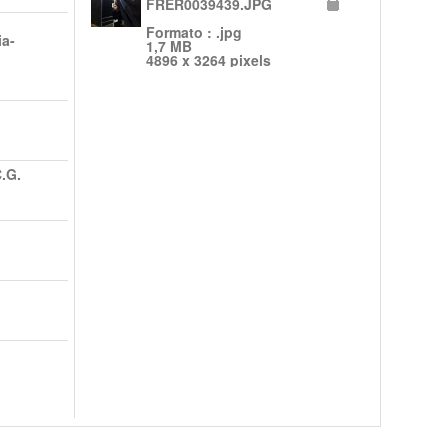
FRER0039439.JPG
Formato : .jpg
ia-
1,7 MB
4896 x 3264 pixels
.G.