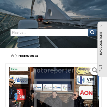
Regione Emilia-Romagna
RACCOGLITORE
FRER0039638
0