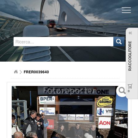
Regione Emilia-Romagna
RACCOGLITORE
FRER0039640
0