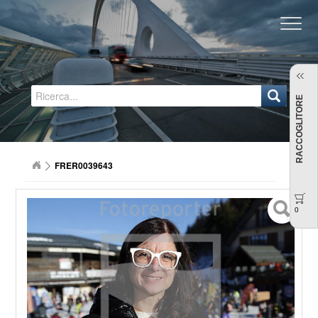
Regione Emilia-Romagna
RACCOGLITORE
FRER0039643
0