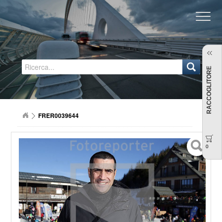
Regione Emilia-Romagna
RACCOGLITORE
FRER0039644
0