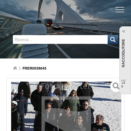
Regione Emilia-Romagna
RACCOGLITORE
FRER0039645
0