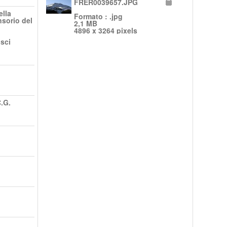
FRER0039657.JPG
ella
Formato : .jpg
nsorio del
2,1 MB
4896 x 3264 pixels
 sci
.G.