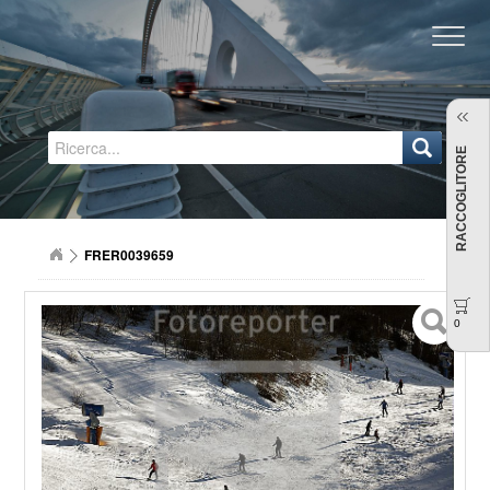
Regione Emilia-Romagna
RACCOGLITORE
FRER0039659
0