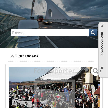
Regione Emilia-Romagna
RACCOGLITORE
FRER0039662
0