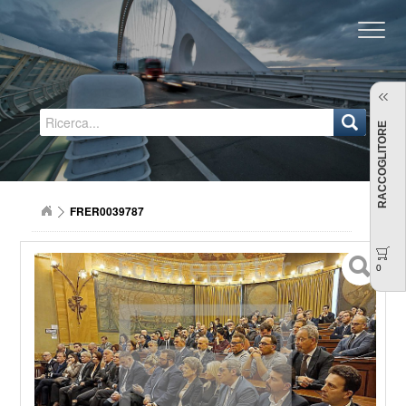
Regione Emilia-Romagna
RACCOGLITORE
FRER0039787
0