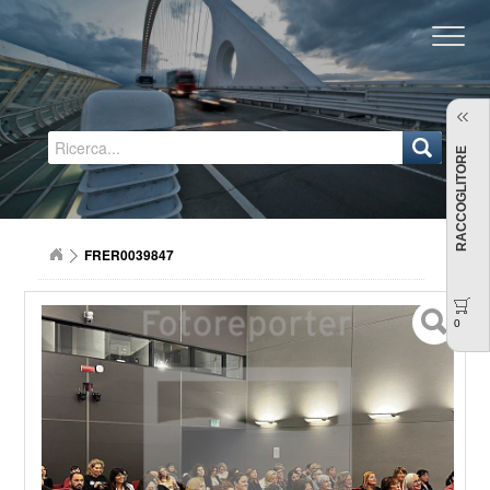
Regione Emilia-Romagna
RACCOGLITORE
FRER0039847
0