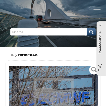
Regione Emilia-Romagna
RACCOGLITORE
FRER0039946
0