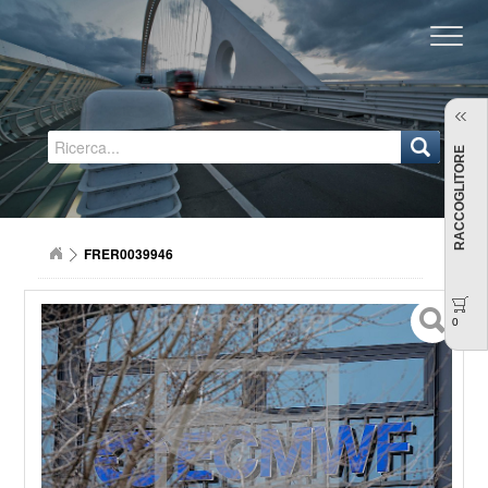
Regione Emilia-Romagna
RACCOGLITORE
FRER0039946
0