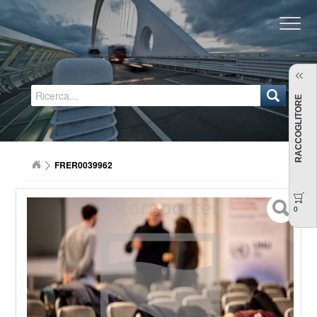
Regione Emilia-Romagna
RACCOGLITORE
FRER0039962
0