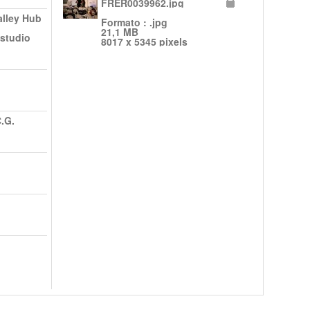
FRER0039962.jpg
alley Hub
Formato : .jpg
21,1 MB
 studio
8017 x 5345 pixels
.G.