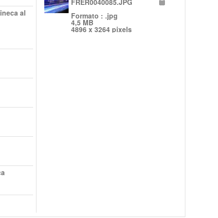
FRER0040085.JPG
ineca al
Formato : .jpg
4,5 MB
4896 x 3264 pixels
ca