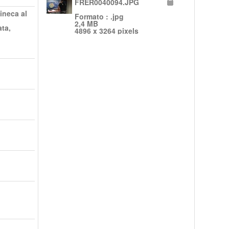
FRER0040094.JPG
ineca al
Formato : .jpg
2,4 MB
ata,
4896 x 3264 pixels