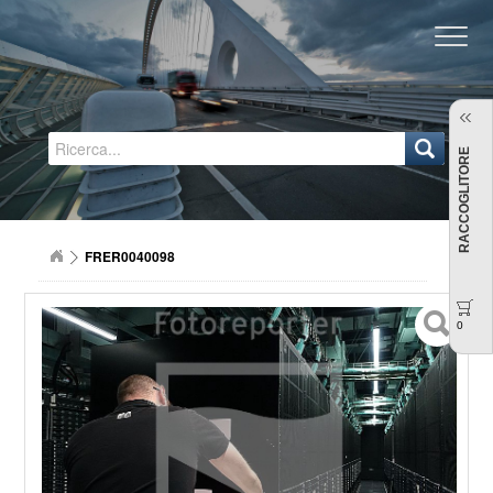
Regione Emilia-Romagna
RACCOGLITORE
FRER0040098
0