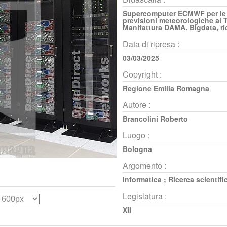
Supercomputer ECMWF per le
previsioni meteorologiche al
Manifattura DAMA. Bigdata, ri
Data di ripresa :
03/03/2025
Copyright :
Regione Emilia Romagna
Autore :
Brancolini Roberto
Luogo :
Bologna
Argomento :
Informatica
;
Ricerca scientifi
Legislatura :
XII