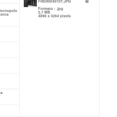
FRER0040107.JPG
Formato : .jpg
 Tecnopolo
2,7 MB
cerca
4896 x 3264 pixels
ca