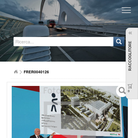
Regione Emilia-Romagna
RACCOGLITORE
FRER0040126
0