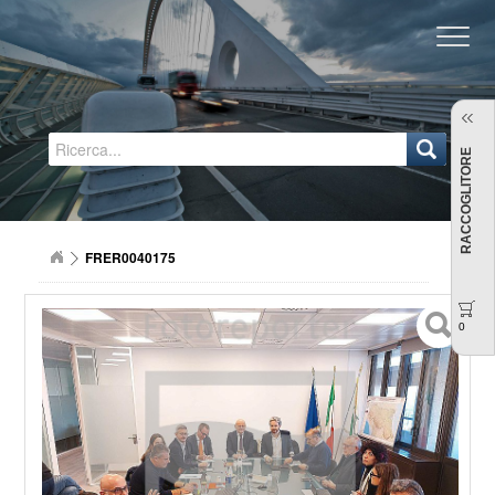
Regione Emilia-Romagna
RACCOGLITORE
FRER0040175
0