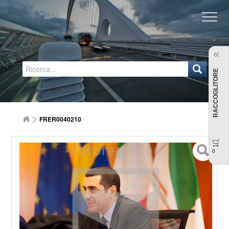
Regione Emilia-Romagna
RACCOGLITORE
FRER0040210
0