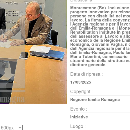
Montecatone (Bo). Inclusione
progetto innovativo per reinse
persone con disabilità nel mo
lavoro. La firma della convenz
l’Agenzia regionale per il lavo
dell’Emilia-Romagna e il Mon
Rehabilitation Institute in pr
dell’assessore al Lavoro e all
economico della Regione Emil
Romagna, Giovanni Paglia, il d
dell’Agenzia regionale per il l
dell’Emilia-Romagna, Paolo Ia
Mario Tubertini, commissario
straordinario della struttura e
direttore generale.
Data di ripresa :
17/03/2025
Copyright :
Regione Emilia Romagna
Evento :
Iniziative
Luogo :