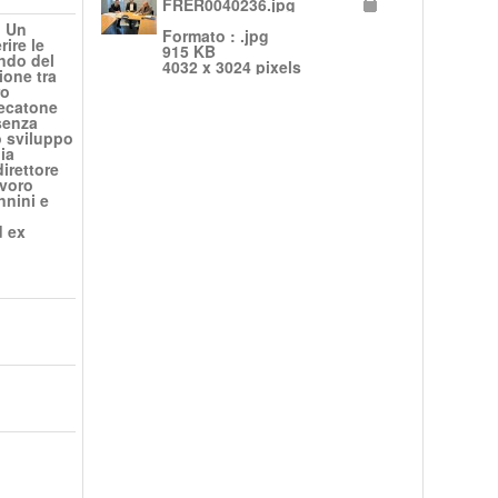
FRER0040236.jpg
. Un
Formato : .jpg
rire le
915 KB
ndo del
4032 x 3024 pixels
ione tra
ro
tecatone
esenza
o sviluppo
ia
irettore
avoro
nnini e
d ex