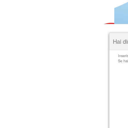
Hai d
Inseri
Se hai