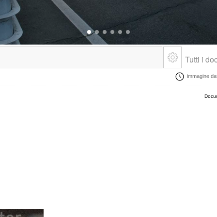
Tutti i d
immagine data
Docum