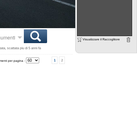
ocumenti
Visualizzare il Raccoglitore
ta, scattata piu di 5 anni fa
1
2
enti per pagina :