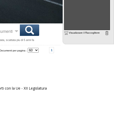
ocumenti
Visualizzare il Raccoglitore
ta, scattata piu di 5 anni fa
1
Documenti per pagina :
i con la Ue - XII Legislatura