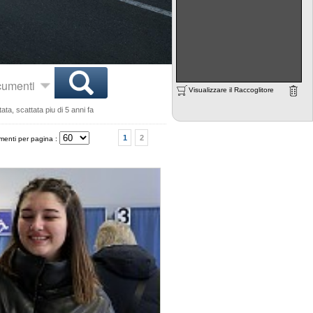
ocumenti
Visualizzare il Raccoglitore
ta, scattata piu di 5 anni fa
1
2
enti per pagina :