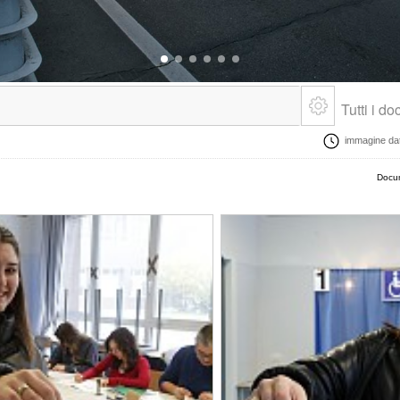
Tutti i d
immagine data
Docum