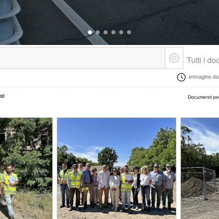
Tutti i d
immagine data
ti
Documenti pe