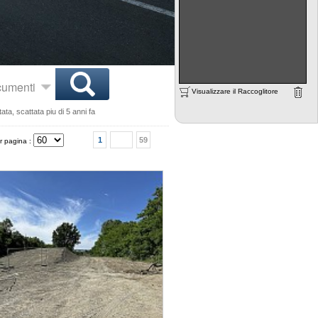
ocumenti
Visualizzare il Raccoglitore
ta, scattata piu di 5 anni fa
1
59
r pagina :