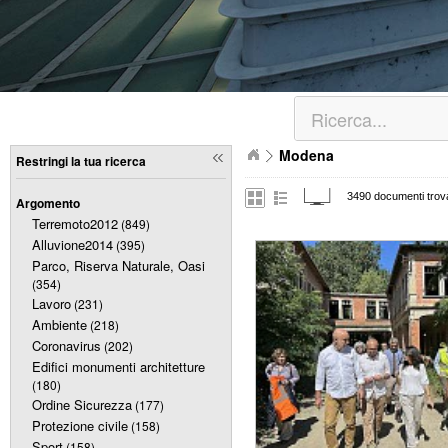
Modena
Restringi la tua ricerca
3490 documenti trova
Argomento
Terremoto2012
(849)
Alluvione2014
(395)
Parco, Riserva Naturale, Oasi
(354)
Lavoro
(231)
Ambiente
(218)
Coronavirus
(202)
Edifici monumenti architetture
(180)
Ordine Sicurezza
(177)
Protezione civile
(158)
Sport
(158)