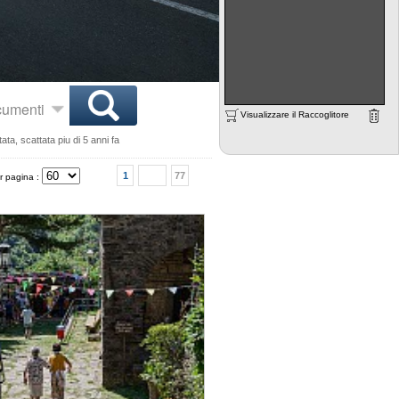
ocumenti
Visualizzare il Raccoglitore
ta, scattata piu di 5 anni fa
1
77
r pagina :