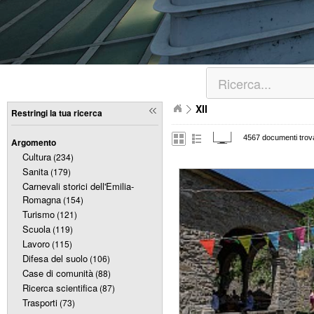
XII
Restringi la tua ricerca
4567 documenti trova
Argomento
Cultura
(234)
Sanita
(179)
Carnevali storici dell'Emilia-
Romagna
(154)
Turismo
(121)
Scuola
(119)
Lavoro
(115)
Difesa del suolo
(106)
Case di comunità
(88)
Ricerca scientifica
(87)
Trasporti
(73)