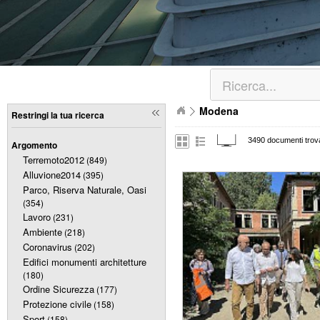
Modena
Restringi la tua ricerca
3490 documenti trova
Argomento
Terremoto2012
(849)
Alluvione2014
(395)
Parco, Riserva Naturale, Oasi
(354)
Lavoro
(231)
Ambiente
(218)
Coronavirus
(202)
Edifici monumenti architetture
(180)
Ordine Sicurezza
(177)
Protezione civile
(158)
Sport
(158)