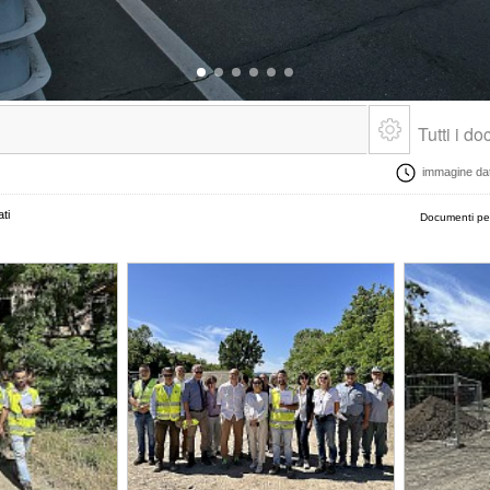
Tutti i d
immagine data
ti
Documenti pe