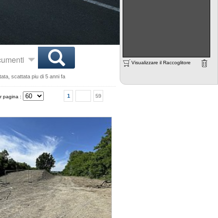
ocumenti
Visualizzare il Raccoglitore
ta, scattata piu di 5 anni fa
1
59
r pagina :