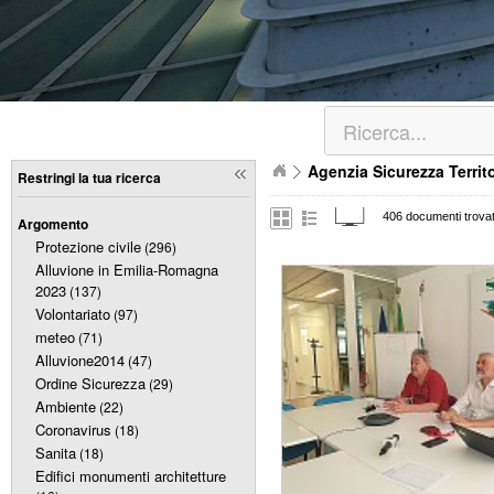
Agenzia Sicurezza Territ
Restringi la tua ricerca
406 documenti trovat
Argomento
Protezione civile
(296)
Alluvione in Emilia-Romagna
2023
(137)
Volontariato
(97)
meteo
(71)
Alluvione2014
(47)
Ordine Sicurezza
(29)
Ambiente
(22)
Coronavirus
(18)
Sanita
(18)
Edifici monumenti architetture