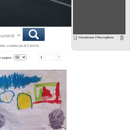
ocumenti
Visualizzare il Raccoglitore
ta, scattata piu di 5 anni fa
1
7
r pagina :