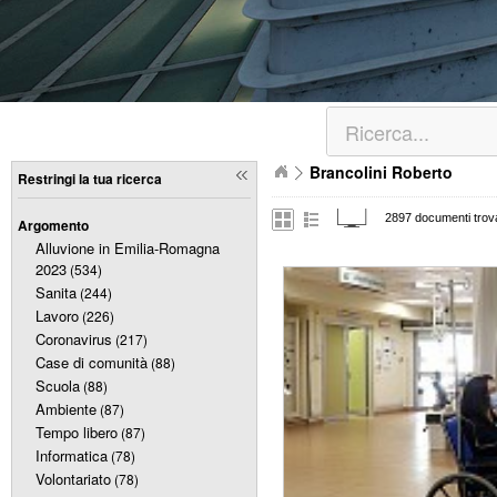
Brancolini Roberto
Restringi la tua ricerca
2897 documenti trova
Argomento
Alluvione in Emilia-Romagna
2023
(534)
Sanita
(244)
Lavoro
(226)
Coronavirus
(217)
Case di comunità
(88)
Scuola
(88)
Ambiente
(87)
Tempo libero
(87)
Informatica
(78)
Volontariato
(78)