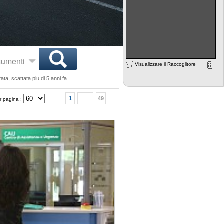
ocumenti
Visualizzare il Raccoglitore
ta, scattata piu di 5 anni fa
1
49
r pagina :