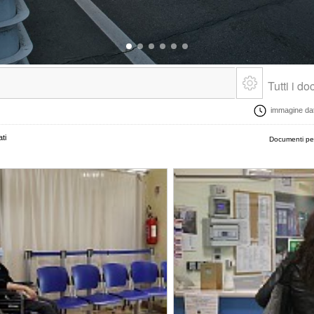
Tutti i d
immagine data
ti
Documenti pe